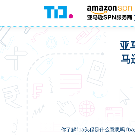
亚
马
你了解fba头程是什么意思吗 fba