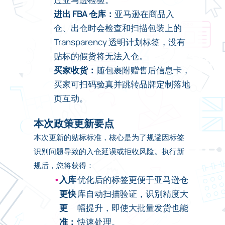
进出 FBA 仓库：
亚马逊在商品入
仓、出仓时会检查和扫描包装上的
Transparency 透明计划标签，没有
贴标的假货将无法入仓。
买家收货：
随包裹附赠售后信息卡，
买家可扫码验真并跳转品牌定制落地
页互动。
本次政策更新要点
本次更新的贴标标准，核心是为了规避因标签
识别问题导致的入仓延误或拒收风险。执行新
规后，您将获得：
入库
优化后的标签更便于亚马逊仓
更快
库自动扫描验证，识别精度大
更
幅提升，即使大批量发货也能
准：
快速处理。