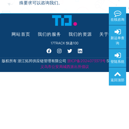
殊要求可以咨询我们。
在线咨询
网站首页
我们的服务
我们的资源
关于我们
新运单查
询
17TRACK
快递100
版权所有 浙江拓邦供应链管理有限公司
浙ICP备2024073373号
Since 2016
登陆系统
义乌市公安局城西派出所倡议
返回顶部